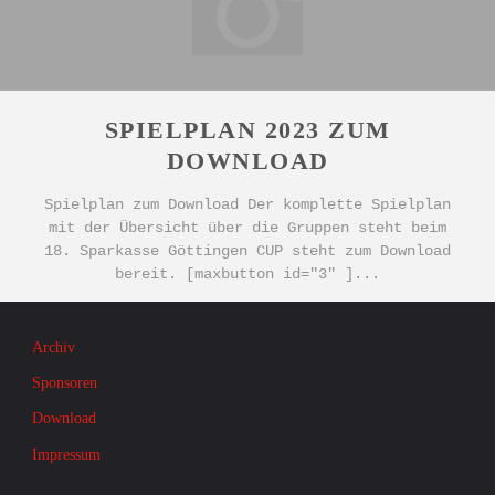
SPIELPLAN 2023 ZUM
DOWNLOAD
Spielplan zum Download Der komplette Spielplan
mit der Übersicht über die Gruppen steht beim
18. Sparkasse Göttingen CUP steht zum Download
bereit. [maxbutton id="3" ]...
Archiv
Sponsoren
Download
Impressum