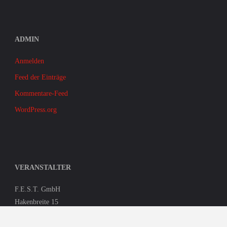
ADMIN
Anmelden
Feed der Einträge
Kommentare-Feed
WordPress.org
VERANSTALTER
F.E.S.T. GmbH
Hakenbreite 15
D – 37127 Dransfeld
Turnier-Fax (+49) 05593 99 96 78